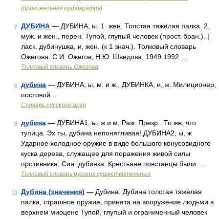
(оригинальная орфография)
ДУБИНА
— ДУБИНА, ы. 1. жен. Толстая тяжёлая палка. 2.
7
муж. и жен., перен. Тупой, глупый человек (прост. бран.). |
ласк. дубинушка, и, жен. (к 1 знач.). Толковый словарь
Ожегова. С.И. Ожегов, Н.Ю. Шведова. 1949 1992 …
Толковый словарь Ожегова
дубина
— ДУБИНА, ы, м. и ж., ДУБИНКА, и, ж. Милиционер,
8
постовой …
Словарь русского арго
дубина
— ДУБИНА1, ы, ж и м, Разг. Презр.. То же, что
9
тупица. Эх ты, дубина непонятливая! ДУБИНА2, ы, ж
Ударное холодное оружие в виде большого конусовидного
куска дерева, служащее для поражения живой силы
противника; Син.:дубинка. Крестьяне повстанцы были …
Толковый словарь русских существительных
Дубина (значения)
— Дубина: Дубина толстая тяжёлая
10
палка, страшное оружие, принята на вооружение людьми в
верхнем миоцене Тупой, глупый и ограниченный человек