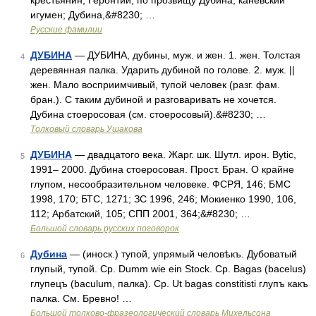
крестьянин; Геронтий, по прозвищу Дубина, каневский
игумен; Дубина,&#8230; …
Русские фамилии
ДУБИНА
— ДУБИНА, дубины, муж. и жен. 1. жен. Толстая
4
деревянная палка. Ударить дубиной по голове. 2. муж. ||
жен. Мало восприимчивый, тупой человек (разг. фам.
бран.). С таким дубиной и разговаривать не хочется.
Дубина стоеросовая (см. стоеросовый).&#8230; …
Толковый словарь Ушакова
ДУБИНА
— двадцатого века. Жарг. шк. Шутл. ирон. Bytic,
5
1991– 2000. Дубина стоеросовая. Прост. Бран. О крайне
глупом, несообразительном человеке. ФСРЯ, 146; БМС
1998, 170; БТС, 1271; ЗС 1996, 246; Мокиенко 1990, 106,
112; Арбатский, 105; СПП 2001, 364;&#8230; …
Большой словарь русских поговорок
Дубина
— (иноск.) тупой, упрямый человѣкъ. Дубоватый
6
глупый, тупой. Ср. Dumm wie ein Stock. Ср. Bagas (bacelus)
глупецъ (baculum, палка). Ср. Ut bagas constitisti глупъ какъ
палка. См. Бревно! …
Большой толково-фразеологический словарь Михельсона