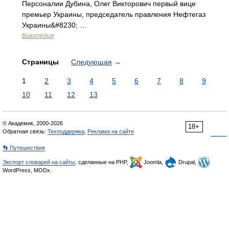
Персоналии Дубина, Олег Викторович первый вице
премьер Украины, председатель правления Нефтегаз
Украины&#8230; …
Википедия
Страницы
Следующая
→
1
2
3
4
5
6
7
8
9
10
11
12
13
© Академик, 2000-2026
18+
Обратная связь:
Техподдержка
,
Реклама на сайте
👣 Путешествия
Экспорт словарей на сайты
, сделанные на PHP,
Joomla,
Drupal,
WordPress, MODx.